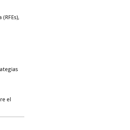
 (RFEs),
ategias
re el