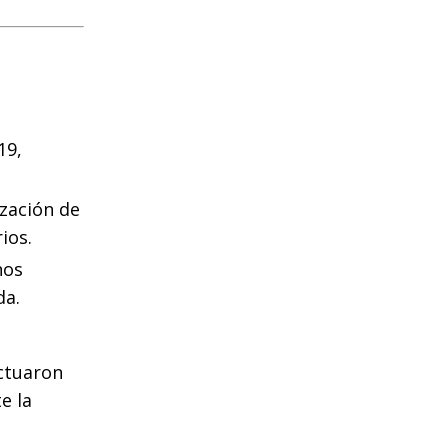
19,
zación de
ios.
nos
da.
ctuaron
e la