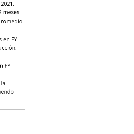
 2021,
2 meses.
 promedio
s en FY
ucción,
n FY
la
siendo