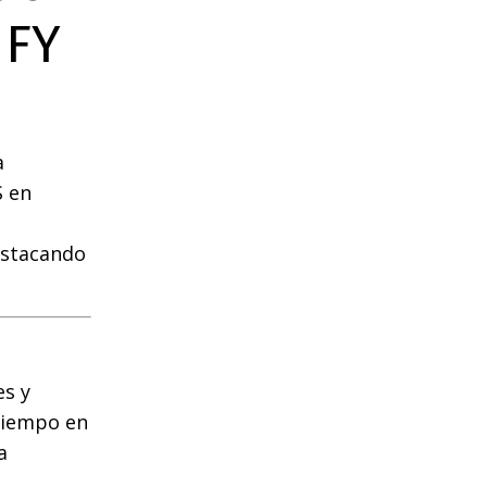
 FY
a
S en
destacando
es y
 tiempo en
a